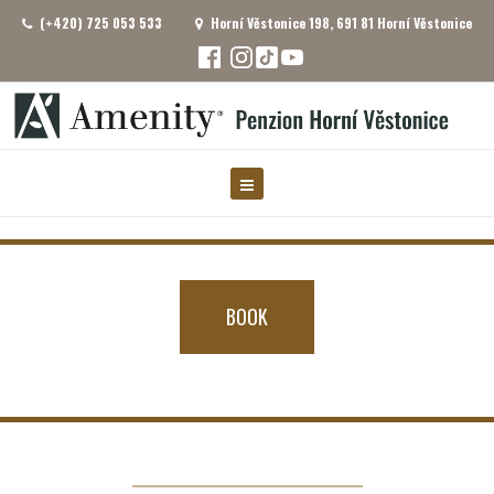
(+420) 725 053 533
Horní Věstonice 198, 691 81 Horní Věstonice
BOOK