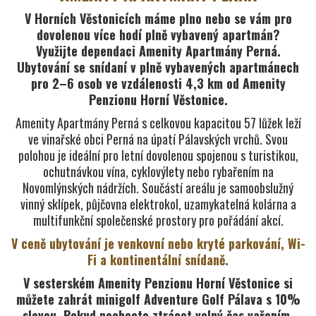
V Horních Věstonicích máme plno nebo se vám pro
dovolenou více hodí plně vybavený apartmán?
Využijte dependaci Amenity Apartmány Perná.
Ubytování se snídaní v plně vybavených apartmánech
pro 2–6 osob ve vzdálenosti 4,3 km od Amenity
Penzionu Horní Věstonice.
Amenity Apartmány Perná s celkovou kapacitou 57 lůžek leží
ve vinařské obci Perná na úpatí Pálavských vrchů.
Svou
polohou je ideální pro letní dovolenou spojenou s turistikou,
ochutnávkou vína, cyklovýlety nebo rybařením na
Novomlýnských nádržích. Součástí areálu je samoobslužný
vinný sklípek, půjčovna elektrokol, uzamykatelná kolárna a
multifunkční společenské prostory pro pořádání akcí.
V ceně ubytování je venkovní nebo kryté parkování, Wi-
Fi a kontinentální snídaně.
V sesterském Amenity Penzionu Horní Věstonice si
můžete zahrát minigolf Adventure Golf Pálava s 10%
slevou.
Pokud nechcete ztrácet volný čas vařením,