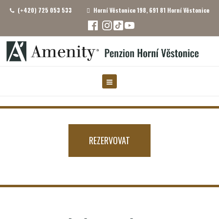
(+420) 725 053 533
Horní Věstonice 198, 691 81 Horní Věstonice
REZERVOVAT