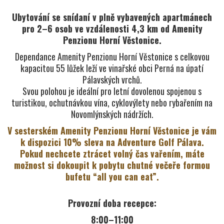
Ubytování se snídaní v plně vybavených apartmánech
pro 2–6 osob ve vzdálenosti 4,3 km od Amenity
Penzionu Horní Věstonice.
Dependance Amenity Penzionu Horní Věstonice s celkovou
kapacitou 55 lůžek leží ve vinařské obci Perná na úpatí
Pálavských vrchů.
Svou polohou je ideální pro letní dovolenou spojenou s
turistikou, ochutnávkou vína, cyklovýlety nebo rybařením na
Novomlýnských nádržích.
V sesterském Amenity Penzionu Horní Věstonice je vám
k dispozici 10% sleva na Adventure Golf Pálava.
Pokud nechcete ztrácet volný čas vařením, máte
možnost si dokoupit k pobytu chutné večeře formou
bufetu “all you can eat”.
Provozní doba recepce:
8:00–11:00