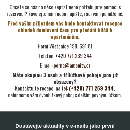
Chcete se nás na něco zeptat nebo potřebujete pomoci s
rezervací? Zavolejte nám nebo napište, rádi vám pomůžeme.
Před vašim příjezdem vás bude kontaktovat recepce
ohledně domluvení času pro předání klíčů k
apartmánům.
Horní Věstonice 198, 691 81
Telefon:
+420
771 269 344
E-mail:
perna@amenity.cz
Máte skupinu 3 osob a třílůžkové pokoje jsou již
obsazeny?
Kontaktujte recepci na tel:
(+420) 771 269 344
,
nabídneme vám dvoulůžkový pokoj s dalším pevným lůžkem.
Dostávejte aktuality v e-mailu jako první